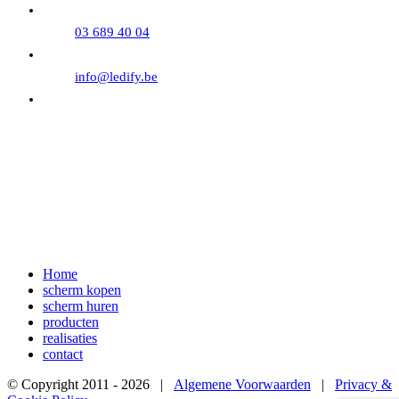
03 689 40 04
info@ledify.be
Maandag - Vrijdag: 9:00 - 18:00
Zaterdag: 9:00 - 16:00
(maak een afspraak!)
Home
scherm kopen
scherm huren
producten
realisaties
contact
© Copyright 2011 -
2026 |
Algemene Voorwaarden
|
Privacy &