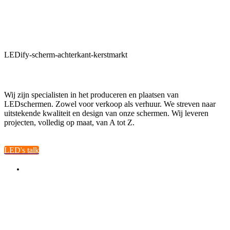
LEDify-scherm-achterkant-kerstmarkt
Wij zijn specialisten in het produceren en plaatsen van
LEDschermen. Zowel voor verkoop als verhuur. We streven naar
uitstekende kwaliteit en design van onze schermen. Wij leveren
projecten, volledig op maat, van A tot Z.
LED's talk
LEDify Antwerpen
Boomsesteenweg 41/9
2630 Aartselaar