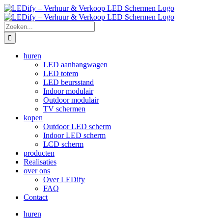
Ga
naar
inhoud
Zoeken
naar:
huren
LED aanhangwagen
LED totem
LED beursstand
Indoor modulair
Outdoor modulair
TV schermen
kopen
Outdoor LED scherm
Indoor LED scherm
LCD scherm
producten
Realisaties
over ons
Over LEDify
FAQ
Contact
huren