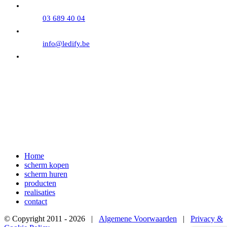
03 689 40 04
info@ledify.be
Maandag - Vrijdag: 9:00 - 18:00
Zaterdag: 9:00 - 16:00
(maak een afspraak!)
Home
scherm kopen
scherm huren
producten
realisaties
contact
© Copyright 2011 -
2026 |
Algemene Voorwaarden
|
Privacy &