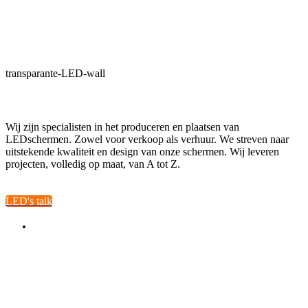
transparante-LED-wall
Wij zijn specialisten in het produceren en plaatsen van
LEDschermen. Zowel voor verkoop als verhuur. We streven naar
uitstekende kwaliteit en design van onze schermen. Wij leveren
projecten, volledig op maat, van A tot Z.
LED's talk
LEDify Antwerpen
Boomsesteenweg 41/9
2630 Aartselaar